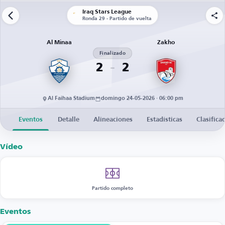
Iraq Stars League
Ronda 29 - Partido de vuelta
Al Minaa
Zakho
Finalizado
2
2
Al Faihaa Stadium
domingo 24-05-2026 · 06:00 pm
Eventos
Detalle
Alineaciones
Estadísticas
Clasifica
Vídeo
Partido completo
Eventos