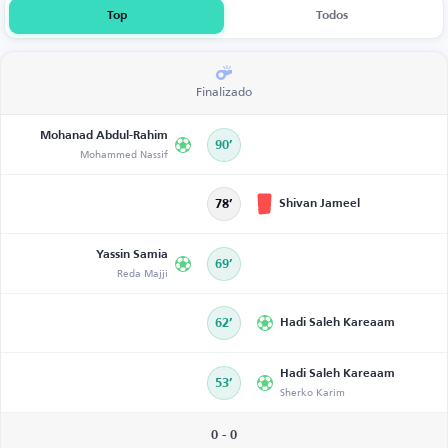
Top
Todos
Finalizado
Mohanad Abdul-Rahim
90’
Mohammed Nassif
Shivan Jameel
78’
Yassin Samia
69’
Reda Majji
62’
Hadi Saleh Kareaam
Hadi Saleh Kareaam
53’
Sherko Karim
0 - 0