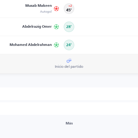
Musab Makeen
+2
Autogol
45’
Abdelrazig Omer
28’
Mohamed Abdelrahman
24’
Inicio del partido
Más