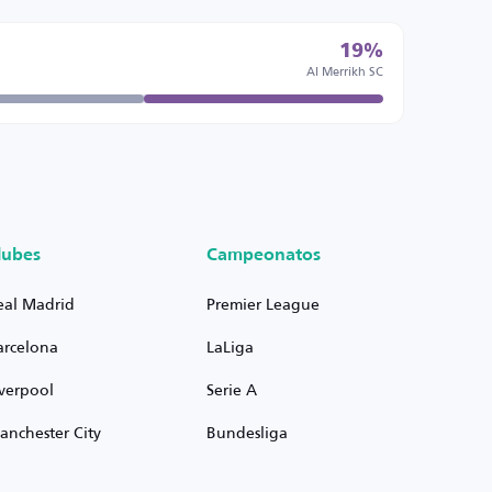
19%
Al Merrikh SC
lubes
Campeonatos
eal Madrid
Premier League
arcelona
LaLiga
iverpool
Serie A
anchester City
Bundesliga