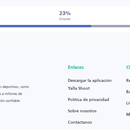
23%
Empate
Enlaces
C
Descargar la aplicación
R
os deportivos, como
Yalla Shoot
B
s a millones de
Política de privacidad
ión confiable.
L
Sobre nosotros
M
Contáctanos