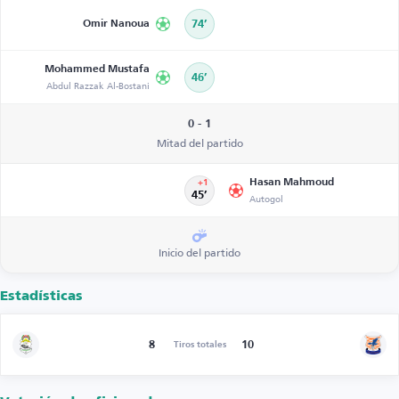
Omir Nanoua
74’
Mohammed Mustafa
46’
Abdul Razzak Al-Bostani
0 - 1
Mitad del partido
Hasan Mahmoud
+1
45’
Autogol
Inicio del partido
Estadísticas
8
10
Tiros totales