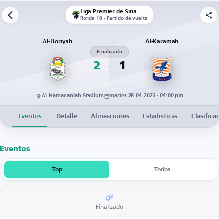
Liga Premier de Siria
Ronda 18 - Partido de vuelta
Al-Horiyah
Al-Karamah
Finalizado
2
1
Al-Hamadaniah Stadium
martes 28-04-2026 · 04:00 pm
Eventos
Detalle
Alineaciones
Estadísticas
Clasifica
Eventos
Top
Todos
Finalizado