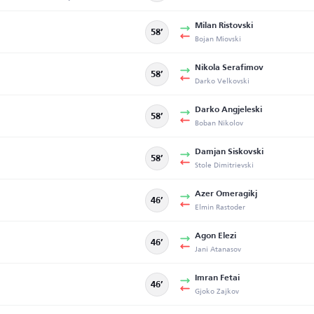
Milan Ristovski
58’
Bojan Miovski
Nikola Serafimov
58’
Darko Velkovski
Darko Angjeleski
58’
Boban Nikolov
Damjan Siskovski
58’
Stole Dimitrievski
Azer Omeragikj
46’
Elmin Rastoder
Agon Elezi
46’
Jani Atanasov
Imran Fetai
46’
Gjoko Zajkov