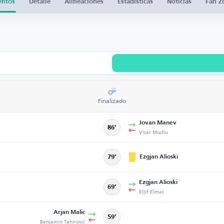
entos
Detalle
Alineaciones
Estadísticas
Noticias
Fan Z
Finalizado
Jovan Manev
86’
Visar Musliu
Ezgjan Alioski
79’
Ezgjan Alioski
69’
Eljif Elmas
Arjan Malic
59’
Benjamin Tahirović