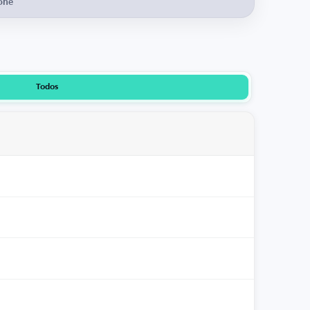
one
Todos