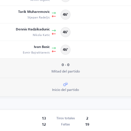
Tarik Muharemovic
46’
Stjepan Radeljic
Dennis Hadzikadunic
46’
Nikola Katic
Ivan Basic
46’
Esmir Bajraktarevic
0 - 0
Mitad del partido
Inicio del partido
13
2
Tiros totales
12
19
Faltas