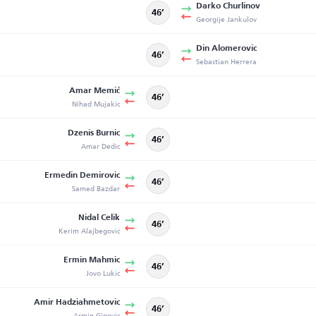
Darko Churlinov
46’
Georgije Jankulov
Din Alomerovic
46’
Sebastian Herrera
Amar Memić
46’
Nihad Mujakic
Dzenis Burnic
46’
Amar Dedic
Ermedin Demirovic
46’
Samed Bazdar
Nidal Celik
46’
Kerim Alajbegovic
Ermin Mahmic
46’
Jovo Lukic
Amir Hadziahmetovic
46’
Armin Gigovic