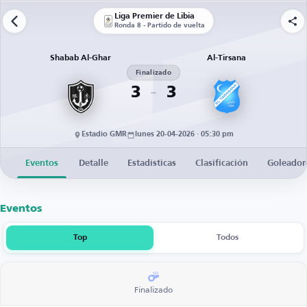
Liga Premier de Libia
Ronda 8 - Partido de vuelta
Shabab Al-Ghar
Al-Tirsana
Finalizado
3
3
Estadio GMR
lunes 20-04-2026 · 05:30 pm
Eventos
Detalle
Estadísticas
Clasificación
Goleador
Eventos
Top
Todos
Finalizado