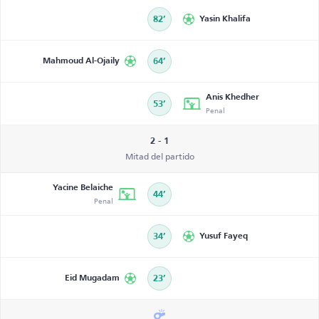
82’
Yasin Khalifa
Mahmoud Al-Ojaily
64’
Anis Khedher
53’
Penal
2 - 1
Mitad del partido
Yacine Belaiche
44’
Penal
34’
Yusuf Fayeq
Eid Mugadam
23’