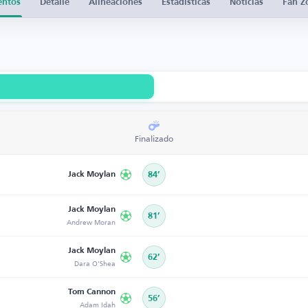
entos
Detalle
Alineaciones
Estadísticas
Noticias
Fan Z
Finalizado
Jack Moylan
84’
Jack Moylan
81’
Andrew Moran
Jack Moylan
62’
Dara O'Shea
Tom Cannon
56’
Adam Idah