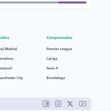
lubes
Campeonatos
eal Madrid
Premier League
arcelona
LaLiga
iverpool
Serie A
anchester City
Bundesliga