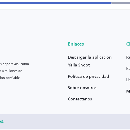
Enlaces
C
Descargar la aplicación
R
os deportivos, como
Yalla Shoot
B
s a millones de
Política de privacidad
ión confiable.
L
Sobre nosotros
M
Contáctanos
os.