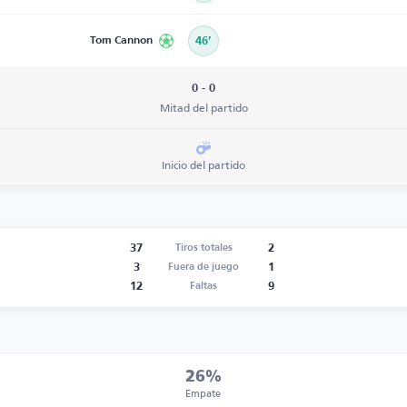
Tom Cannon
46’
0 - 0
Mitad del partido
Inicio del partido
37
2
Tiros totales
3
1
Fuera de juego
12
9
Faltas
26%
Empate