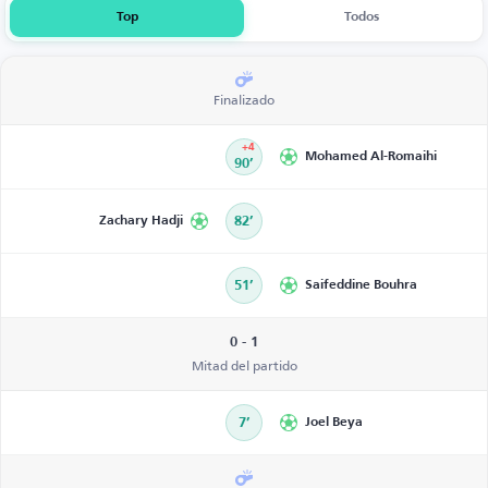
Top
Todos
Finalizado
+4
Mohamed Al-Romaihi
90’
Zachary Hadji
82’
51’
Saifeddine Bouhra
0 - 1
Mitad del partido
7’
Joel Beya