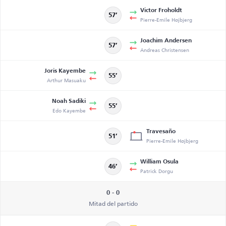
Victor Froholdt
57’
Pierre-Emile Højbjerg
Joachim Andersen
57’
Andreas Christensen
Joris Kayembe
55’
Arthur Masuaku
Noah Sadiki
55’
Edo Kayembe
Travesaño
51’
Pierre-Emile Højbjerg
William Osula
46’
Patrick Dorgu
0 - 0
Mitad del partido