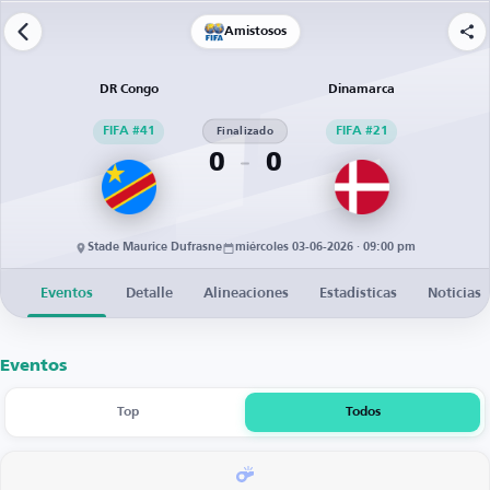
Amistosos
DR Congo
Dinamarca
FIFA #41
Finalizado
FIFA #21
0
0
Stade Maurice Dufrasne
miércoles 03-06-2026 · 09:00 pm
Eventos
Detalle
Alineaciones
Estadísticas
Noticias
Eventos
Top
Todos