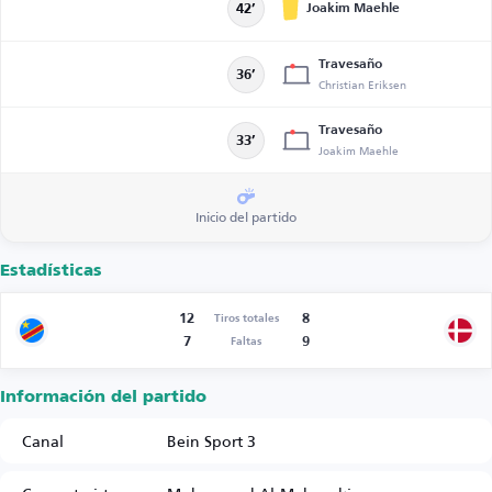
Joakim Maehle
42’
Travesaño
36’
Christian Eriksen
Travesaño
33’
Joakim Maehle
Inicio del partido
Estadísticas
12
8
Tiros totales
7
9
Faltas
Información del partido
Canal
Bein Sport 3