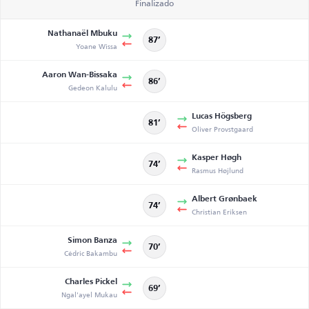
Finalizado
Nathanaël Mbuku
87’
Yoane Wissa
Aaron Wan-Bissaka
86’
Gedeon Kalulu
Lucas Högsberg
81’
Oliver Provstgaard
Kasper Høgh
74’
Rasmus Højlund
Albert Grønbaek
74’
Christian Eriksen
Simon Banza
70’
Cédric Bakambu
Charles Pickel
69’
Ngal'ayel Mukau