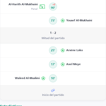
Al-Harith Al-Mukhaini
+2
Penal
90’
73’
Yousef Al-Mukhaini
1 - 2
Mitad del partido
25’
Arsène Loko
17’
Axel Meye
Waleed Al-Muslimi
10’
Inicio del partido