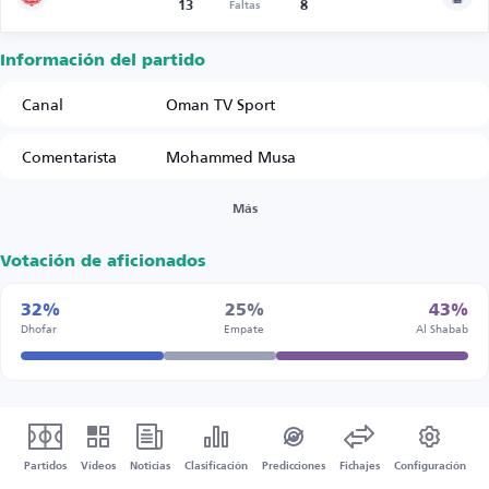
13
8
Faltas
Información del partido
Canal
Oman TV Sport
Comentarista
Mohammed Musa
Más
Votación de aficionados
32%
25%
43%
Dhofar
Empate
Al Shabab
Partidos
Vídeos
Noticias
Clasificación
Predicciones
Fichajes
Configuración