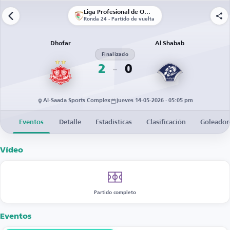
Liga Profesional de Omán
Ronda 24 - Partido de vuelta
Dhofar
Al Shabab
Finalizado
2
0
Al-Saada Sports Complex
jueves 14-05-2026 · 05:05 pm
Eventos
Detalle
Estadísticas
Clasificación
Goleador
Vídeo
Partido completo
Eventos