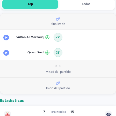
Top
Todos
Finalizado
Sultan Al-Marzouq
72’
Qasim Said
52’
0 - 0
Mitad del partido
Inicio del partido
Estadísticas
7
15
Tiros totales