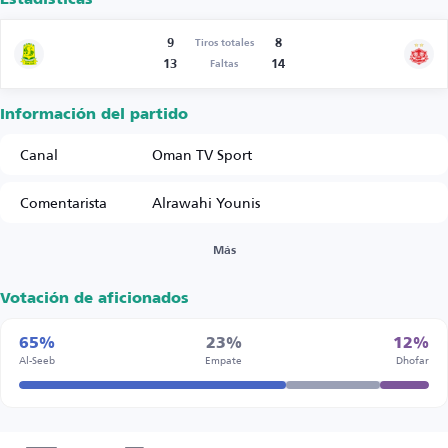
9
8
Tiros totales
13
14
Faltas
Información del partido
Canal
Oman TV Sport
Comentarista
Alrawahi Younis
Más
Votación de aficionados
65%
23%
12%
Al-Seeb
Empate
Dhofar