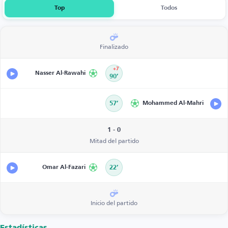
Top
Todos
Finalizado
+7
Nasser Al-Rawahi
90’
57’
Mohammed Al-Mahri
1 - 0
Mitad del partido
Omar Al-Fazari
22’
Inicio del partido
Estadísticas