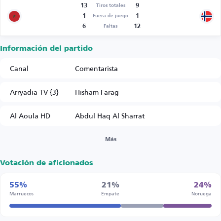
13
9
Tiros totales
1
1
Fuera de juego
6
12
Faltas
Información del partido
Canal
Comentarista
Arryadia TV {3}
Hisham Farag
Al Aoula HD
Abdul Haq Al Sharrat
Más
Votación de aficionados
55%
21%
24%
Marruecos
Empate
Noruega