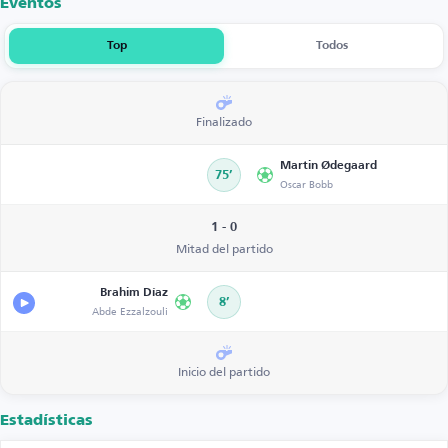
Eventos
Top
Todos
Finalizado
Martin Ødegaard
75’
Oscar Bobb
1 - 0
Mitad del partido
Brahim Díaz
8’
Abde Ezzalzouli
Inicio del partido
Estadísticas