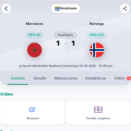
Amistosos
Marruecos
Noruega
FIFA #6
Finalizado
FIFA #19
1
1
Sports Illustrated Stadium
domingo 07-06-2026 · 10:00 pm
Eventos
Detalle
Alineaciones
Estadísticas
Vídeo
Li
Vídeo
Resumen
Partido completo