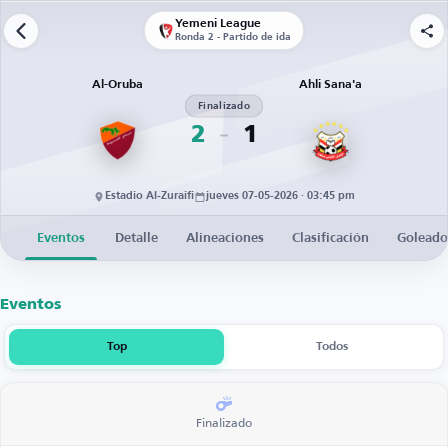
Yemeni League
Ronda 2 - Partido de ida
Al-Oruba
Ahli Sana'a
Finalizado
2
1
Estadio Al-Zuraifi
jueves 07-05-2026 · 03:45 pm
Eventos
Detalle
Alineaciones
Clasificación
Goleado
Eventos
Top
Todos
Finalizado