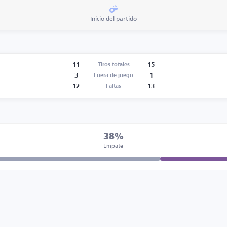
Inicio del partido
11
15
Tiros totales
3
1
Fuera de juego
12
13
Faltas
38%
Empate