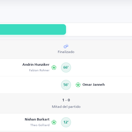
Finalizado
Andrin Hunziker
66’
Fabian Rohner
56’
Omar Janneh
1 - 0
Mitad del partido
Nishan Burkart
12’
Theo Golliard