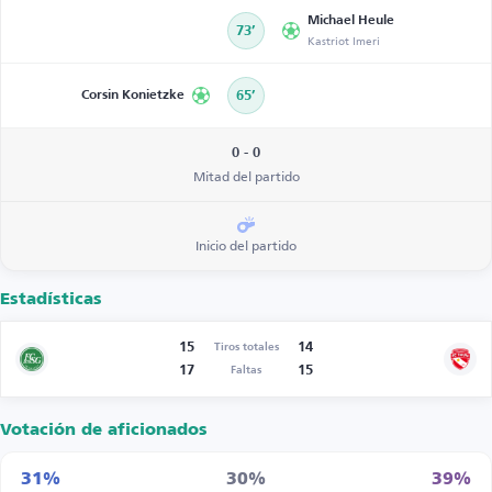
Michael Heule
73’
Kastriot Imeri
Corsin Konietzke
65’
0 - 0
Mitad del partido
Inicio del partido
Estadísticas
15
14
Tiros totales
17
15
Faltas
Votación de aficionados
31%
30%
39%