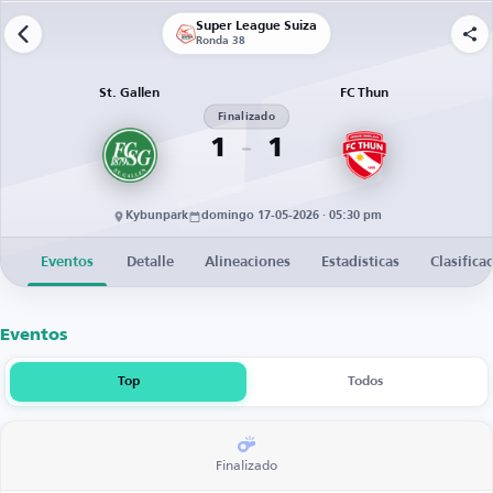
Super League Suiza
Ronda 38
St. Gallen
FC Thun
Finalizado
1
1
Kybunpark
domingo 17-05-2026 · 05:30 pm
Eventos
Detalle
Alineaciones
Estadísticas
Clasifica
Eventos
Top
Todos
Finalizado