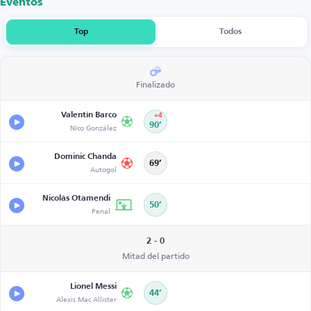
Eventos
Top
Todos
Finalizado
Valentín Barco
+4
Nico González
90’
Dominic Chanda
69’
Autogol
Nicolás Otamendi
50’
Penal
2 - 0
Mitad del partido
Lionel Messi
44’
Alexis Mac Allister