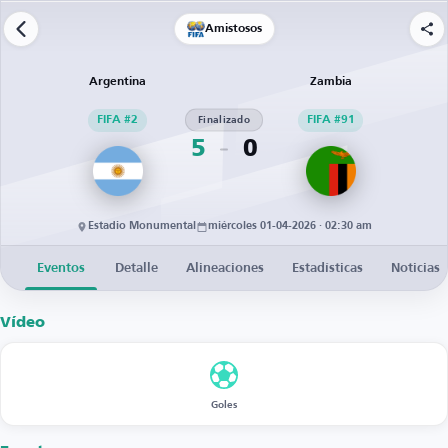
Amistosos
Argentina
Zambia
FIFA #2
Finalizado
FIFA #91
5
0
Estadio Monumental
miércoles 01-04-2026 · 02:30 am
Eventos
Detalle
Alineaciones
Estadísticas
Noticias
Vídeo
Goles