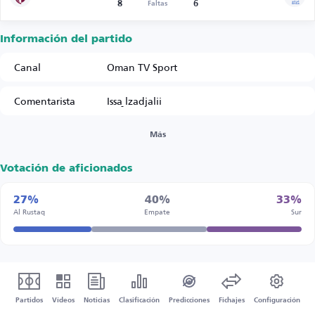
8
6
Faltas
Información del partido
Canal
Oman TV Sport
Comentarista
Issa ِlzadjalii
Más
Votación de aficionados
27%
40%
33%
Al Rustaq
Empate
Sur
Partidos
Vídeos
Noticias
Clasificación
Predicciones
Fichajes
Configuración