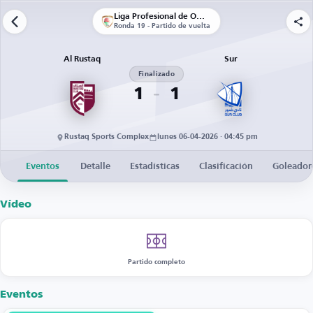
Liga Profesional de Omán
Ronda 19 - Partido de vuelta
Al Rustaq
Sur
Finalizado
1
1
Rustaq Sports Complex
lunes 06-04-2026 · 04:45 pm
Eventos
Detalle
Estadísticas
Clasificación
Goleador
Vídeo
Partido completo
Eventos