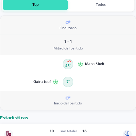
Top
Todos
Finalizado
1 - 1
Mitad del partido
+5
Mana Sbeit
45’
Gaira Joof
7’
Inicio del partido
Estadísticas
10
16
Tiros totales