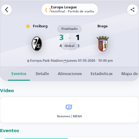
Europa League
Semifinal - Partido de vuelta
Freiburg
Braga
Finalizado
3
1
4
3
Global
Europa-Park Stadion
jueves 07-05-2026 · 10:00 pm
Eventos
Detalle
Alineaciones
Estadísticas
Mapa de 
Vídeo
Resumen | MENA
Eventos