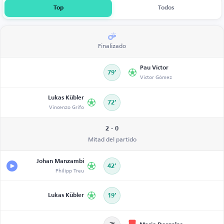
Top
Todos
Finalizado
Pau Víctor
79’
Víctor Gómez
Lukas Kübler
72’
Vincenzo Grifo
2 - 0
Mitad del partido
Johan Manzambi
42’
Philipp Treu
Lukas Kübler
19’