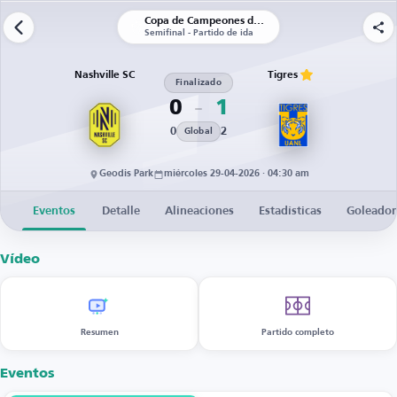
Copa de Campeones de la CONCACAF
Semifinal - Partido de ida
Nashville SC
Tigres
Finalizado
0
1
0
2
Global
Geodis Park
miércoles 29-04-2026 · 04:30 am
Eventos
Detalle
Alineaciones
Estadísticas
Goleador
Vídeo
Resumen
Partido completo
Eventos