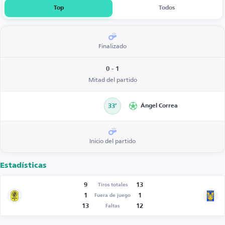
Top
Todos
Finalizado
0 - 1
Mitad del partido
33’
Ángel Correa
Inicio del partido
Estadísticas
9
13
Tiros totales
1
1
Fuera de juego
13
12
Faltas