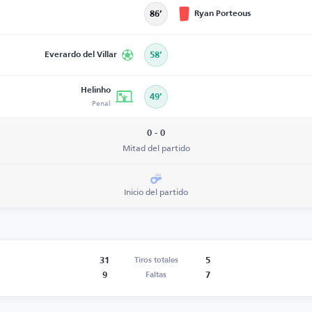
Ryan Porteous
86’
Everardo del Villar
58’
Helinho
49’
Penal
0 - 0
Mitad del partido
Inicio del partido
31
5
Tiros totales
9
7
Faltas