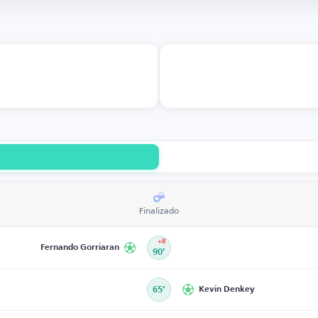
Finalizado
+8
Fernando Gorriaran
90’
65’
Kevin Denkey