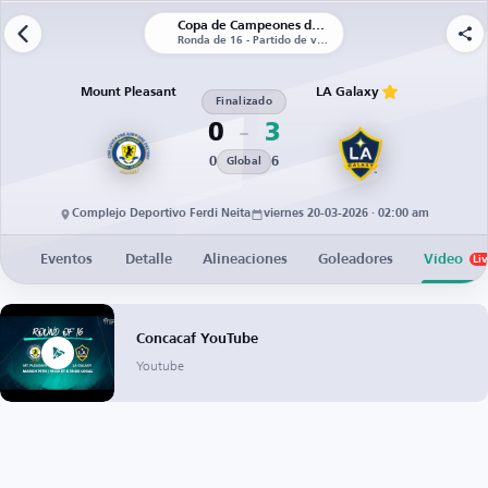
Copa de Campeones de la CONCACAF
Ronda de 16 - Partido de vuelta
Mount Pleasant
LA Galaxy
Finalizado
0
3
0
6
Global
Complejo Deportivo Ferdi Neita
viernes 20-03-2026 · 02:00 am
Eventos
Detalle
Alineaciones
Goleadores
Vídeo
Li
Concacaf YouTube
Youtube