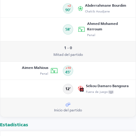
Abderrahmane Bourdim
+2
90’
Chakib Aoudjane
Ahmed Mohamed
58’
Kerroum
Penal
1 - 0
Mitad del partido
Aimen Mahious
+10
Penal
45’
Sékou Damaro Bangoura
12’
Fuera de juego
Inicio del partido
Estadísticas