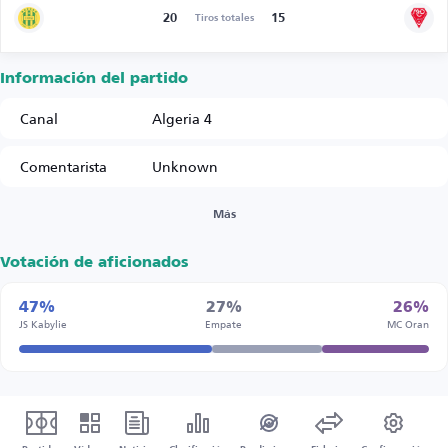
20
15
Tiros totales
Información del partido
Canal
Algeria 4
Comentarista
Unknown
Más
Votación de aficionados
47%
27%
26%
JS Kabylie
Empate
MC Oran