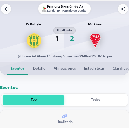
Primera División de Argelia
Ronda 19 - Partido de vuelta
JS Kabylie
MC Oran
Finalizado
1
2
Hocine Aït Ahmed Stadium
miércoles 29-04-2026 · 07:45 pm
Eventos
Detalle
Alineaciones
Estadísticas
Clasifica
Eventos
Top
Todos
Finalizado