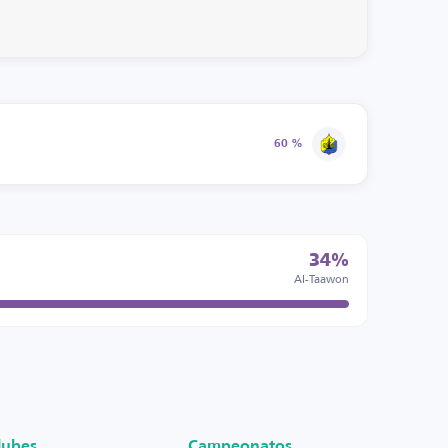
60 %
34%
Al-Taawon
lubes
Campeonatos