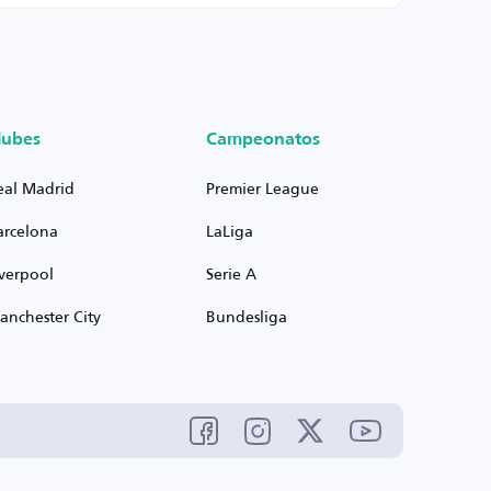
lubes
Campeonatos
eal Madrid
Premier League
arcelona
LaLiga
iverpool
Serie A
anchester City
Bundesliga