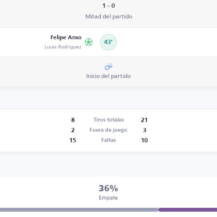
1 - 0
Mitad del partido
Felipe Anso
43’
Lucas Rodriguez
Inicio del partido
8
21
Tiros totales
2
3
Fuera de juego
15
10
Faltas
36%
Empate