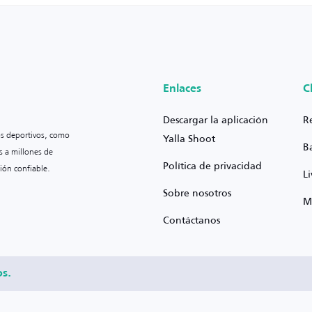
Enlaces
C
Descargar la aplicación
R
os deportivos, como
Yalla Shoot
B
s a millones de
Política de privacidad
ión confiable.
L
Sobre nosotros
M
Contáctanos
os.