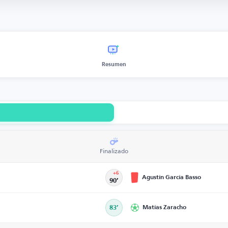
Resumen
Finalizado
+6
Agustín García Basso
90’
83’
Matías Zaracho