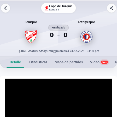
Copa de Turquía
Ronda 1
Boluspor
Fethiyespor
Finalizado
0
0
Bolu Atatürk Stadyumu
miércoles 24-12-2025 · 03:30 pm
Detalle
Estadísticas
Mapa de partidos
Vídeo
N
Live