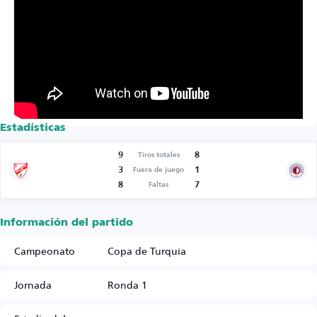
Estadísticas
9
8
Tiros totales
3
1
Fuera de juego
8
7
Faltas
Información del partido
Campeonato
Copa de Turquía
Jornada
Ronda 1