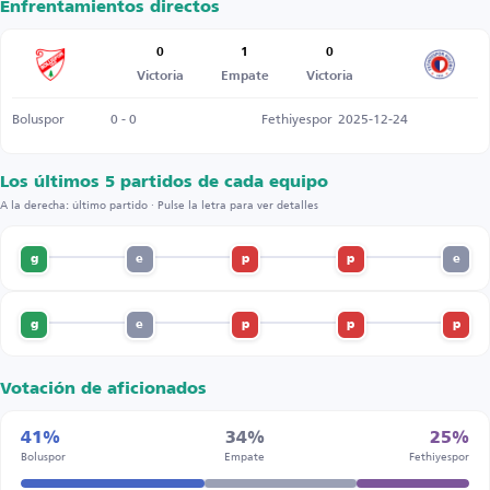
Enfrentamientos directos
0
1
0
Victoria
Empate
Victoria
Boluspor
0 - 0
Fethiyespor
2025-12-24
Los últimos 5 partidos de cada equipo
A la derecha: último partido · Pulse la letra para ver detalles
g
e
p
p
e
g
e
p
p
p
Votación de aficionados
41%
34%
25%
Boluspor
Empate
Fethiyespor