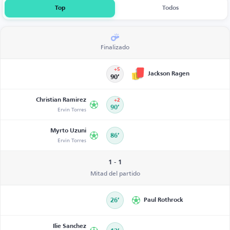
Top
Todos
Finalizado
+5
Jackson Ragen
90’
Christian Ramirez
+2
Ervin Torres
90’
Myrto Uzuni
86’
Ervin Torres
1 - 1
Mitad del partido
26’
Paul Rothrock
Ilie Sanchez