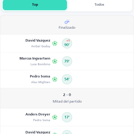
Top
Todos
Finalizado
David Vazquez
+1
Aníbal Godoy
90’
Marcus Ingvartsen
79’
Luca Bombino
Pedro Soma
54’
Alex Mighten
2 - 0
Mitad del partido
Anders Dreyer
17’
Pedro Soma
David Vazquez