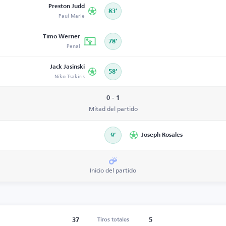
Preston Judd
83’
Paul Marie
Timo Werner
78’
Penal
Jack Jasinski
58’
Niko Tsakiris
0 - 1
Mitad del partido
9’
Joseph Rosales
Inicio del partido
37
5
Tiros totales