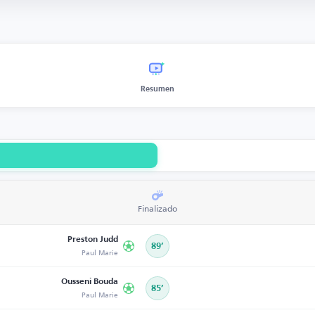
Resumen
Finalizado
Preston Judd
89’
Paul Marie
Ousseni Bouda
85’
Paul Marie