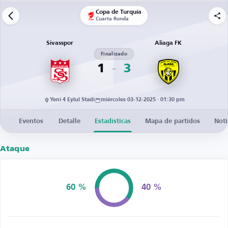
Copa de Turquía
Cuarta Ronda
Sivasspor
Aliaga FK
Finalizado
1
3
Yeni 4 Eylul Stadi
miércoles 03-12-2025 · 01:30 pm
Eventos
Detalle
Estadísticas
Mapa de partidos
Noti
Ataque
60 %
40 %
Posesión