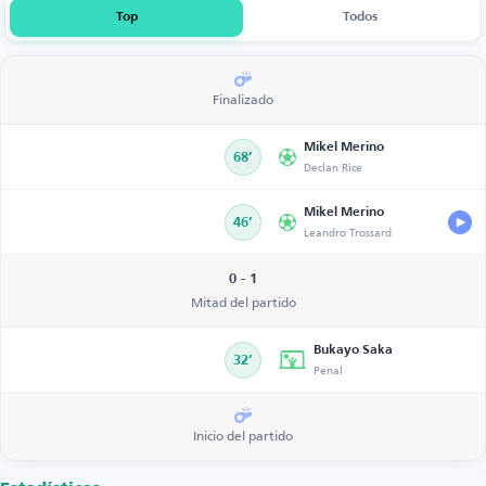
Top
Todos
Finalizado
Mikel Merino
68’
Declan Rice
Mikel Merino
46’
Leandro Trossard
0 - 1
Mitad del partido
Bukayo Saka
32’
Penal
Inicio del partido