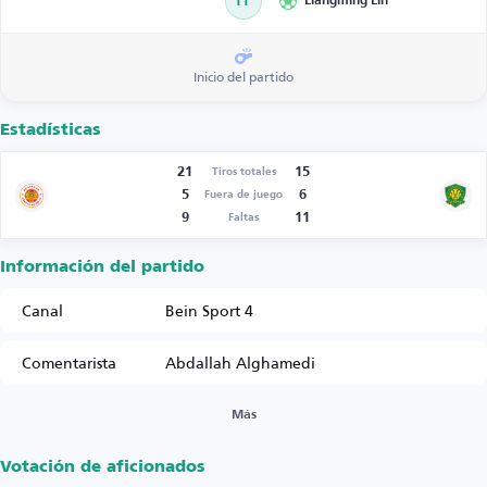
11’
Liangming Lin
Inicio del partido
Estadísticas
21
15
Tiros totales
5
6
Fuera de juego
9
11
Faltas
Información del partido
Canal
Bein Sport 4
Comentarista
Abdallah Alghamedi
Más
Votación de aficionados