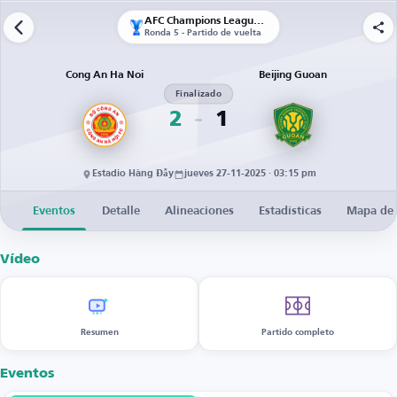
AFC Champions League Two
Ronda 5 - Partido de vuelta
Cong An Ha Noi
Beijing Guoan
Finalizado
2
1
Estadio Hàng Đẫy
jueves 27-11-2025 · 03:15 pm
Eventos
Detalle
Alineaciones
Estadísticas
Mapa de 
Vídeo
Resumen
Partido completo
Eventos