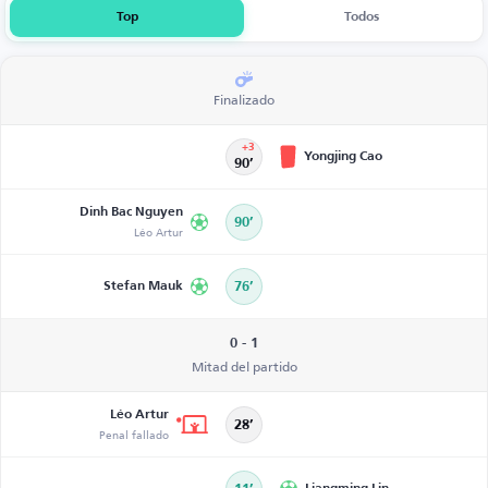
Top
Todos
Finalizado
+3
Yongjing Cao
90’
Dinh Bac Nguyen
90’
Léo Artur
Stefan Mauk
76’
0 - 1
Mitad del partido
Léo Artur
28’
Penal fallado