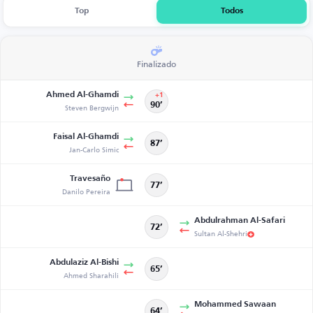
Top
Todos
Finalizado
Ahmed Al-Ghamdi
+1
Steven Bergwijn
90’
Faisal Al-Ghamdi
87’
Jan-Carlo Simic
Travesaño
77’
Danilo Pereira
Abdulrahman Al-Safari
72’
Sultan Al-Shehri
Abdulaziz Al-Bishi
65’
Ahmed Sharahili
Mohammed Sawaan
64’