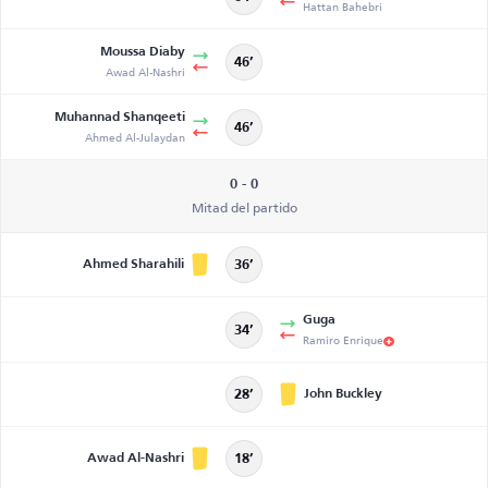
Hattan Bahebri
Moussa Diaby
46’
Awad Al-Nashri
Muhannad Shanqeeti
46’
Ahmed Al-Julaydan
0 - 0
Mitad del partido
Ahmed Sharahili
36’
Guga
34’
Ramiro Enrique
John Buckley
28’
Awad Al-Nashri
18’