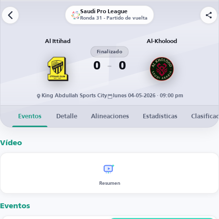
Saudi Pro League
Ronda 31 - Partido de vuelta
Al Ittihad
Al-Kholood
Finalizado
0
0
King Abdullah Sports City
lunes 04-05-2026 · 09:00 pm
Eventos
Detalle
Alineaciones
Estadísticas
Clasifica
Vídeo
Resumen
Eventos