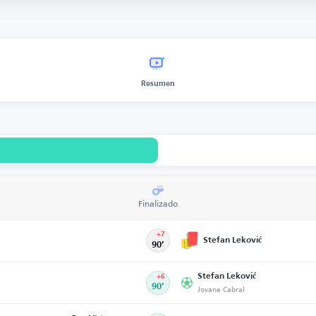
Resumen
Finalizado
+7
Stefan Leković
90’
Stefan Leković
+6
90’
Jovane Cabral