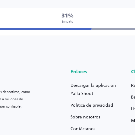
31%
Empate
Enlaces
C
Descargar la aplicación
R
os deportivos, como
Yalla Shoot
B
s a millones de
Política de privacidad
ión confiable.
L
Sobre nosotros
M
Contáctanos