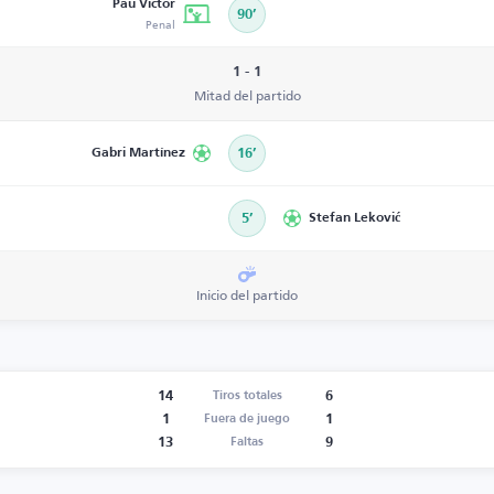
Pau Víctor
90’
Penal
1 - 1
Mitad del partido
Gabri Martínez
16’
5’
Stefan Leković
Inicio del partido
14
6
Tiros totales
1
1
Fuera de juego
13
9
Faltas