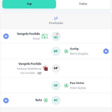
Top
Todos
Finalizado
Vangelis Pavlidis
+5
Penal
90’
Gorby
88’
Mario Dorgeles
Vangelis Pavlidis
Andreas Schjelderup
64’
Gol anulado
Pau Víctor
48’
Víctor Gómez
Rafa
46’