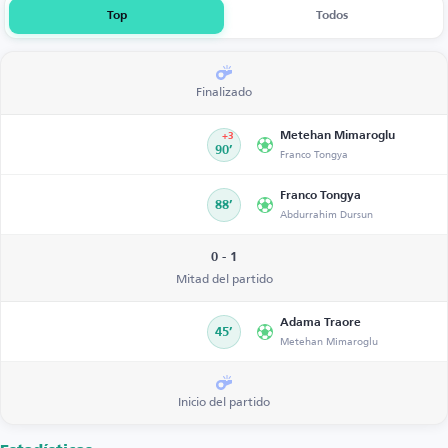
Top
Todos
Finalizado
Metehan Mimaroglu
+3
90’
Franco Tongya
Franco Tongya
88’
Abdurrahim Dursun
0 - 1
Mitad del partido
Adama Traore
45’
Metehan Mimaroglu
Inicio del partido