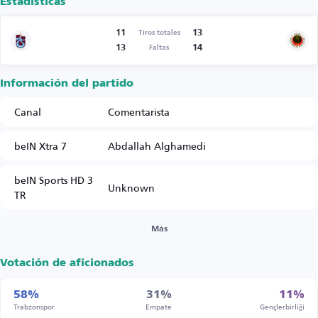
Estadísticas
11
13
Tiros totales
13
14
Faltas
Información del partido
Canal
Comentarista
beIN Xtra 7
Abdallah Alghamedi
beIN Sports HD 3
Unknown
TR
Más
Votación de aficionados
58%
31%
11%
Trabzonspor
Empate
Gençlerbirliği