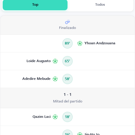
Top
Todos
Finalizado
89’
Yhoan Andzouana
Loide Augusto
65’
Adedire Mebude
58’
1 - 1
Mitad del partido
Qazim Laci
18’
16’
Jin-Ho Jo