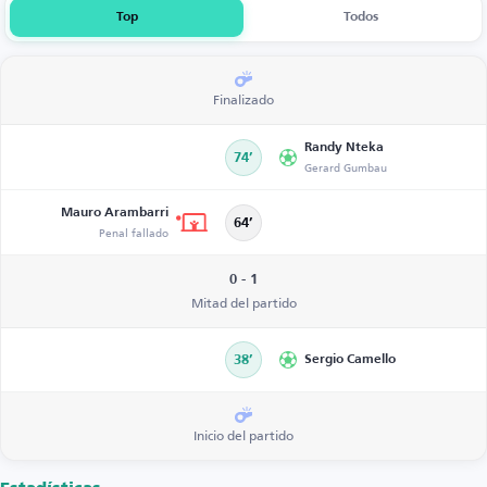
Top
Todos
Finalizado
Randy Nteka
74’
Gerard Gumbau
Mauro Arambarri
64’
Penal fallado
0 - 1
Mitad del partido
38’
Sergio Camello
Inicio del partido