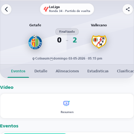
LaLiga
Ronda 34 - Partido de vuelta
Getafe
Vallecano
Finalizado
0
2
Coliseum
domingo 03-05-2026 · 05:15 pm
Eventos
Detalle
Alineaciones
Estadísticas
Clasifica
Vídeo
Resumen
Eventos