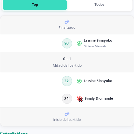
Top
Todos
Finalizado
Lassine Sinayoko
90’
Gideon Mensah
0 - 1
Mitad del partido
32’
Lassine Sinayoko
Sinaly Diomandé
24’
Inicio del partido