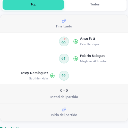
Top
Todos
Finalizado
Ansu Fati
+1
90’
Caio Henrique
Folarin Balogun
61’
Maghnes Akliouche
Jessy Deminguet
49’
Gauthier Hein
0 - 0
Mitad del partido
Inicio del partido