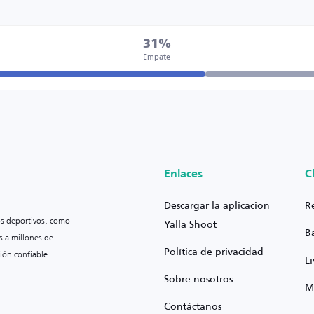
31%
Empate
Enlaces
C
Descargar la aplicación
R
os deportivos, como
Yalla Shoot
B
s a millones de
Política de privacidad
ión confiable.
L
Sobre nosotros
M
Contáctanos