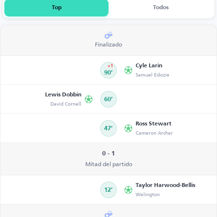
Top
Todos
Finalizado
Cyle Larin
+1
90’
Samuel Edozie
Lewis Dobbin
60’
David Cornell
Ross Stewart
47’
Cameron Archer
0 - 1
Mitad del partido
Taylor Harwood-Bellis
12’
Welington