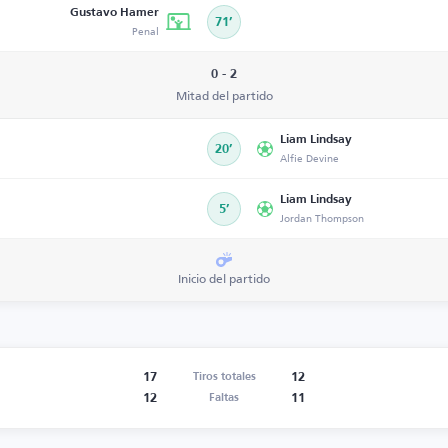
Gustavo Hamer
71’
Penal
0 - 2
Mitad del partido
Liam Lindsay
20’
Alfie Devine
Liam Lindsay
5’
Jordan Thompson
Inicio del partido
17
12
Tiros totales
12
11
Faltas