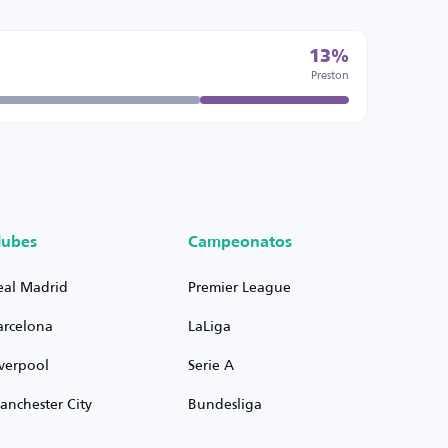
13%
Preston
lubes
Campeonatos
eal Madrid
Premier League
arcelona
LaLiga
iverpool
Serie A
anchester City
Bundesliga