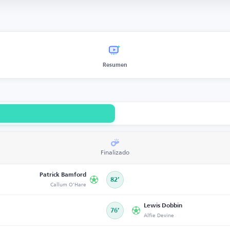
Resumen
Finalizado
Patrick Bamford
82’
Callum O'Hare
Lewis Dobbin
76’
Alfie Devine