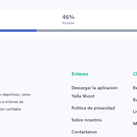
46%
Empate
Enlaces
C
Descargar la aplicación
R
os deportivos, como
Yalla Shoot
B
s a millones de
Política de privacidad
ión confiable.
L
Sobre nosotros
M
Contáctanos