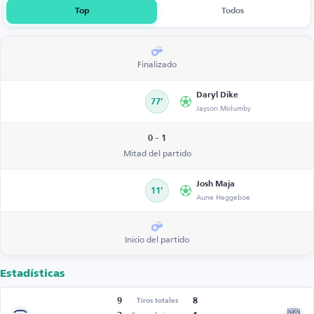
Top
Todos
Finalizado
Daryl Dike
77’
Jayson Molumby
0 - 1
Mitad del partido
Josh Maja
11’
Aune Heggeboe
Inicio del partido
Estadísticas
9
8
Tiros totales