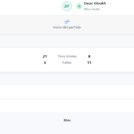
Oscar Gloukh
20’
Mika Godts
Inicio del partido
21
8
Tiros totales
6
11
Faltas
Más