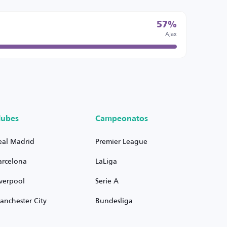
57%
Ajax
lubes
Campeonatos
eal Madrid
Premier League
arcelona
LaLiga
iverpool
Serie A
anchester City
Bundesliga