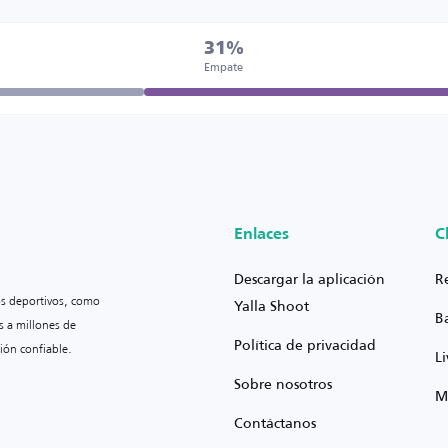
31%
Empate
Enlaces
C
Descargar la aplicación
R
os deportivos, como
Yalla Shoot
B
s a millones de
Política de privacidad
ión confiable.
L
Sobre nosotros
M
Contáctanos