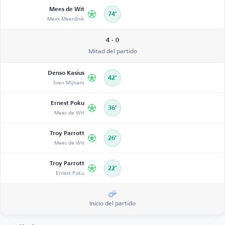
Mees de Wit
74’
Mexx Meerdink
4 - 0
Mitad del partido
Denso Kasius
42’
Sven Mijnans
Ernest Poku
36’
Mees de Wit
Troy Parrott
26’
Mees de Wit
Troy Parrott
22’
Ernest Poku
Inicio del partido