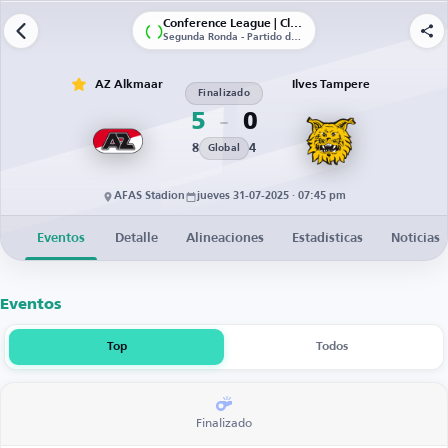
Conference League | Clasificación
Segunda Ronda - Partido de vuelta
AZ Alkmaar
Ilves Tampere
Finalizado
5
0
8
4
Global
AFAS Stadion
jueves 31-07-2025 · 07:45 pm
Eventos
Detalle
Alineaciones
Estadísticas
Noticias
Eventos
Top
Todos
Finalizado