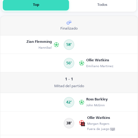
Top
Todos
Finalizado
Zian Flemming
58’
Hannibal
Ollie Watkins
56’
Emiliano Martínez
1 - 1
Mitad del partido
Ross Barkley
42’
John McGinn
Ollie Watkins
Morgan Rogers
38’
Fuera de juego