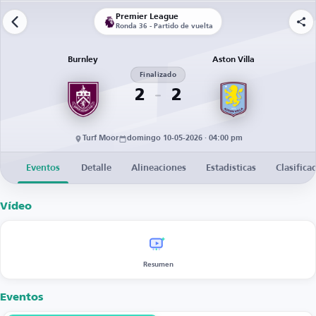
Premier League
Ronda 36 - Partido de vuelta
Burnley
Aston Villa
Finalizado
2
2
Turf Moor
domingo 10-05-2026 · 04:00 pm
Eventos
Detalle
Alineaciones
Estadísticas
Clasifica
Vídeo
Resumen
Eventos