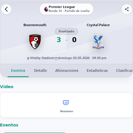
Premier League
Ronda 35 - Partido de vuelta
Bournemouth
Crystal Palace
Finalizado
3
0
Vitality Stadium
domingo 03-05-2026 · 04:00 pm
Eventos
Detalle
Alineaciones
Estadísticas
Clasifica
Vídeo
Resumen
Eventos