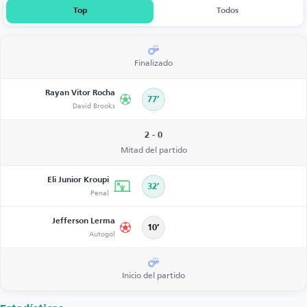
Top
Todos
Finalizado
Rayan Vitor Rocha
77’
David Brooks
2 - 0
Mitad del partido
Eli Junior Kroupi
32’
Penal
Jefferson Lerma
10’
Autogol
Inicio del partido