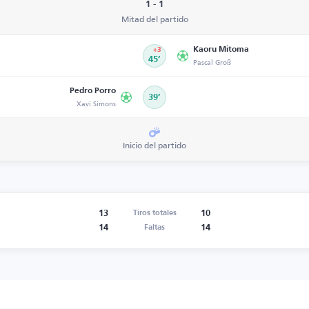
1 - 1
Mitad del partido
Kaoru Mitoma
+3
45’
Pascal Groß
Pedro Porro
39’
Xavi Simons
Inicio del partido
13
10
Tiros totales
14
14
Faltas