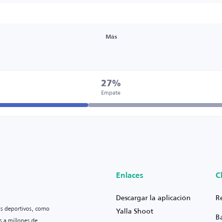
Más
27%
Empate
Enlaces
C
Descargar la aplicación
R
os deportivos, como
Yalla Shoot
B
s a millones de