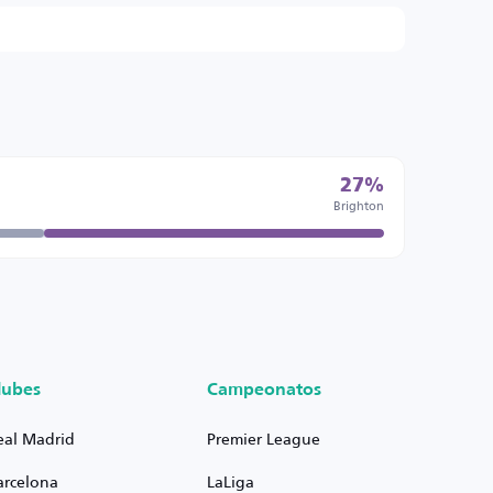
27%
Brighton
lubes
Campeonatos
eal Madrid
Premier League
arcelona
LaLiga