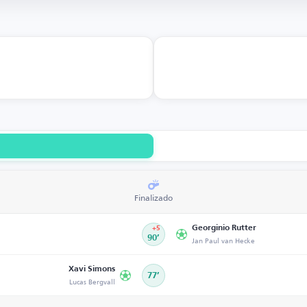
Finalizado
Georginio Rutter
+5
90’
Jan Paul van Hecke
Xavi Simons
77’
Lucas Bergvall