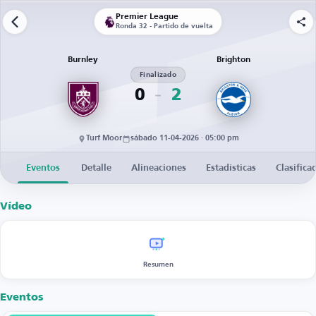
Premier League
Ronda 32 - Partido de vuelta
Burnley
Brighton
Finalizado
0
2
Turf Moor
sábado 11-04-2026 · 05:00 pm
Eventos
Detalle
Alineaciones
Estadísticas
Clasifica
Vídeo
Resumen
Eventos