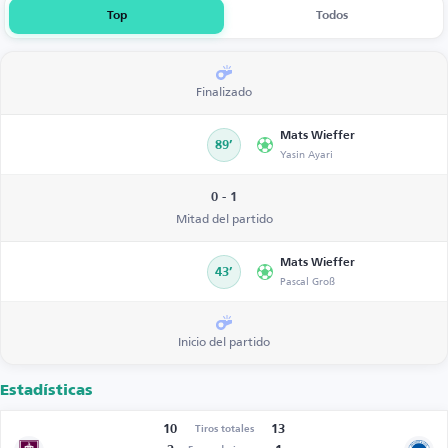
Top
Todos
Finalizado
Mats Wieffer
89’
Yasin Ayari
0 - 1
Mitad del partido
Mats Wieffer
43’
Pascal Groß
Inicio del partido
Estadísticas
10
13
Tiros totales