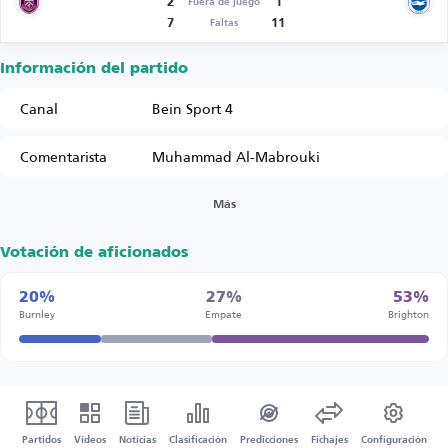
2
1
Fuera de juego
7
11
Faltas
Información del partido
Canal
Bein Sport 4
Comentarista
Muhammad Al-Mabrouki
Más
Votación de aficionados
20%
27%
53%
Burnley
Empate
Brighton
Partidos
Vídeos
Noticias
Clasificación
Predicciones
Fichajes
Configuración